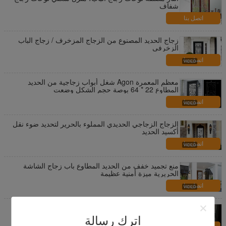
شفاف
اتصل بنا
زجاج الحديد المصنوع من الزجاج المزخرف / زجاج الباب
الزخرفي
اتصل بنا
معظم المعمرة Agon شغل أبواب زجاجية من الحديد
المطاوع 22 * ​​64 بوصة حجم الشكل وضعت
اتصل بنا
الزجاج الزجاجي الحديدي المملوء بالحرير لتحديد ضوء نقل
أكسيد الحديد
اتصل بنا
منع تجميد خفف من الحديد المطاوع باب زجاج الشاشة
الحريرية ميزة أمنية عظيمة
اتصل بنا
حمض محفورا جوفاء الزجاج مع الستائر سماكة 25-30 مم
الألومنيوم الستائر
اترك رسالة