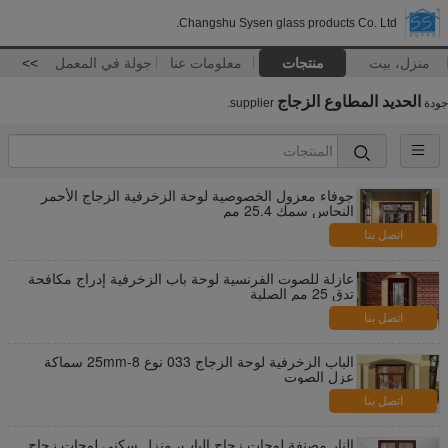
Changshu Sysen glass products Co. Ltd.
منزل، بيت
منتجات
معلومات عنا
جولة في المعمل
>>
الحديد المطاوع الزجاج
جودة
supplier.
جوفاء معزول الخصوصية لوحة الزخرفية الزجاج الأحمر
النحاس سمك 25.4 مم
اتصل بنا
عازلة للصوت الفرنسية لوحة باب الزخرفية إدراج مكافحة
تدق 25 مم الصلبة
اتصل بنا
الباب الزخرفية لوحة الزجاج 033 نوع 8-25mm سماكة
عزل الصوت
اتصل بنا
النار مصنفة لوحات زجاج الباب، منزل سكني لوحات زجاج